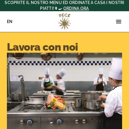
SCOPRITE IL NOSTRO MENU ED ORDINATE A CASA I NOSTRI
PIATTI!👨‍🍳
ORDINA ORA
EN
Vai
Home
•
Lavora con noi
al
contenuto
Lavora con noi