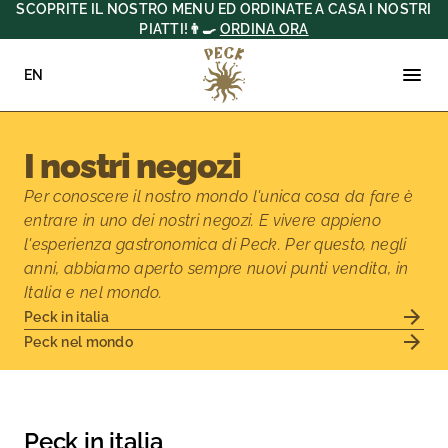
SCOPRITE IL NOSTRO MENU ED ORDINATE A CASA I NOSTRI
PIATTI!👨‍🍳
ORDINA ORA
EN
Vai
Home
•
I nostri negozi
al
contenuto
I nostri negozi
Per conoscere il nostro mondo l'unica cosa da fare è
entrare in uno dei nostri negozi. E vivere appieno
l'esperienza gastronomica di Peck. Per questo, negli
anni, abbiamo aperto sempre nuovi punti vendita, in
Italia e nel mondo.
Peck in italia
Peck nel mondo
Peck in italia